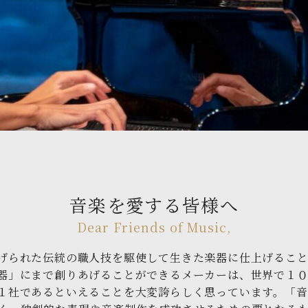
音楽を愛する皆様へ
Dear Friends of Music,
げられた伝統の職人技を駆使して生きた楽器に仕上げるこ
器」にまで創りあげることができるメーカーは、世界で１
１社であるといえることを大変誇らしく思っています。
「音