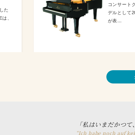
コンサートグランドピアノEの
デルとして2008年に発売。ピ
が表…
「私はいまだかつて
“Ich habe noch auf kei