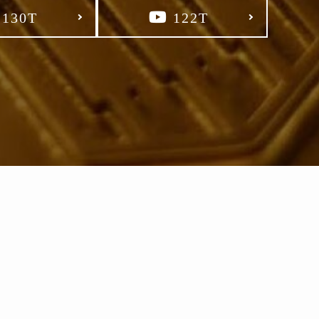
130T
122T