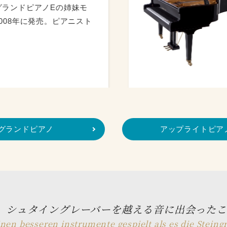
姉妹モ
かつてフラ
アニスト
「シュタイン
時代のニ…
グランドピアノ
アップライトピア
、シュタイングレーバーを越える音に出会ったこ
nen besseren instrumente gespielt als es die Steing