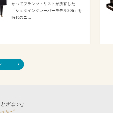
ンツ・リストが所有した
グレーバーモデル205」を
ノ
とがない」
raeber”