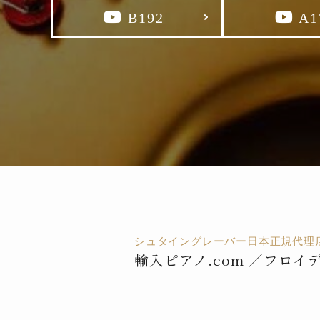
B192
A1
シュタイングレーバー日本正規代理
輸入ピアノ.com ／フロイ