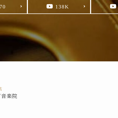
70
138K
店
デ音楽院