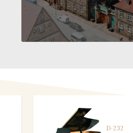
D-232